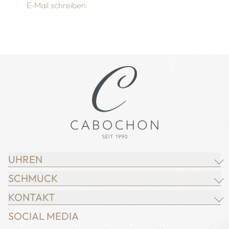
E-Mail schreiben
UHREN
SCHMUCK
BREITLING
KONTAKT
CHOPARD
JUWELIER CABOCHON
SOCIAL MEDIA
IWC SCHAFFHAUSEN
CHOPARD
Adresse: