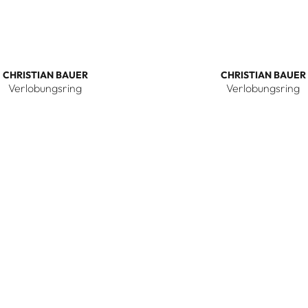
CHRISTIAN BAUER
CHRISTIAN BAUER
Verlobungsring
Verlobungsring
 Bauer Verlobungsring, Ref: 0146248
Christian Bauer Verlobungs