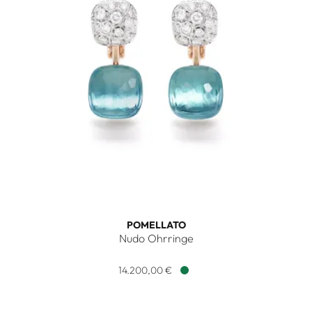
POMELLATO
Nudo Ohrringe
Pomellato Nudo Ohrringe, Ref: POC4020O6WHRDB0YY, Prei
14.200,00 €
Verfügbar