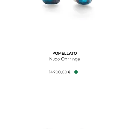
POMELLATO
Nudo Ohrringe
Pomellato Nudo Ohrringe, Ref: POC4020O6WHRDB0TL, Prei
14.900,00 €
Verfügbar