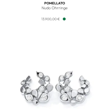
POMELLATO
Nudo Ohrringe
Pomellato Nudo Ohrringe, Ref: POC4020O6WHRDB0IY, Prei
13.900,00 €
Verfügbar