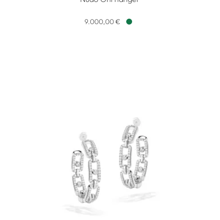
Pomellato Nudo Ohrhänger, Ref: POC2025O7WHRDB0OY, Pr
9.000,00 €
Verfügbar