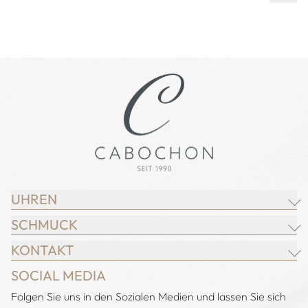
UHREN
SCHMUCK
BREITLING
KONTAKT
CHOPARD
JUWELIER CABOCHON
SOCIAL MEDIA
IWC SCHAFFHAUSEN
CHOPARD
Adresse:
Folgen Sie uns in den Sozialen Medien und lassen Sie sich
Juwelier Cabochon
JACOB & CO.
DEMEGLIO