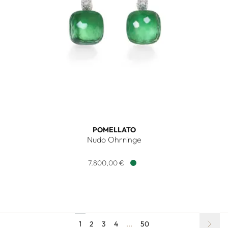
POMELLATO
Nudo Ohrringe
Pomellato Nudo Ohrringe, Ref: POB4010O6WHRBPAAV, Prei
7.800,00 €
Verfügbar
1
2
3
4
...
50