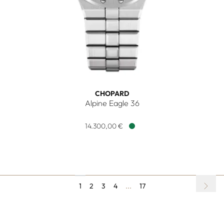
CHOPARD
Alpine Eagle 36
Chopard Alpine Eagle 36, Ref: 298601-3012, Preis: 14.300,0
14.300,00 €
Verfügbar
1
2
3
4
...
17