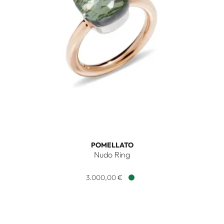
POMELLATO
Nudo Ring
Pomellato Nudo Ring, Ref: PAA1100O6000000PA, Preis: 3.
3.000,00 €
Verfügbar