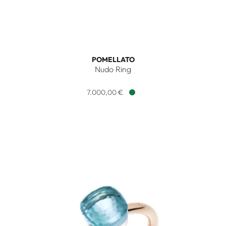
POMELLATO
Nudo Ring
Pomellato Nudo Ring, Ref: PAB4010O6000DB0OY, Preis: 7.
7.000,00 €
Verfügbar