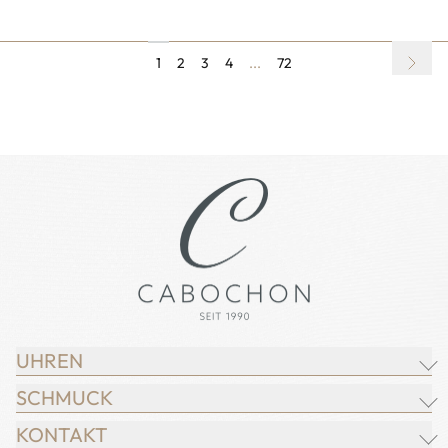
1
2
3
4
...
72
UHREN
SCHMUCK
BREITLING
KONTAKT
CHOPARD
JUWELIER CABOCHON