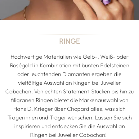
RINGE
Hochwertige Materialien wie Gelb-, Weiß- oder
Roségold in Kombination mit bunten Edelsteinen
oder leuchtenden Diamanten ergeben die
vielfältige Auswahl an Ringen bei Juwelier
Cabochon. Von echten Statement-Stücken bis hin zu
filigranen Ringen bietet die Markenauswahl von
Hans D. Krieger über Chopard alles, was sich
Trägerinnen und Träger wünschen. Lassen Sie sich
inspirieren und entdecken Sie die Auswahl an
Ringen bei Juwelier Cabochon!