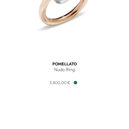
POMELLATO
Nudo Ring
Pomellato Nudo Ring, Ref: PAB2010O6000000OY, Preis: 3.
3.800,00 €
Verfügbar