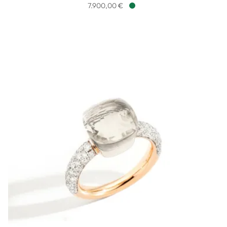
7.900,00 €
Verfügbar