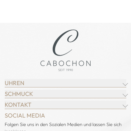
UHREN
SCHMUCK
BREITLING
KONTAKT
CHOPARD
JUWELIER CABOCHON
SOCIAL MEDIA
IWC SCHAFFHAUSEN
CHOPARD
Adresse:
Folgen Sie uns in den Sozialen Medien und lassen Sie sich
Juwelier Cabochon
JACOB & CO.
DEMEGLIO