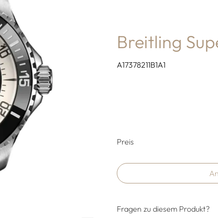
Breitling Su
A17378211B1A1
Preisinformati
Preis
An
Fragen zu diesem Produkt?