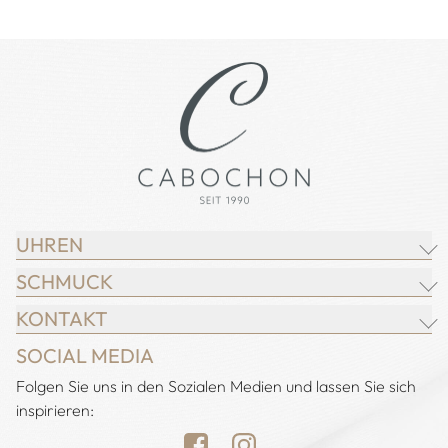
UHREN
SCHMUCK
BREITLING
KONTAKT
CHOPARD
JUWELIER CABOCHON
SOCIAL MEDIA
IWC SCHAFFHAUSEN
CHOPARD
Adresse:
Folgen Sie uns in den Sozialen Medien und lassen Sie sich
Juwelier Cabochon
JACOB & CO.
DEMEGLIO
inspirieren:
Alstertal EKZ, Heegbarg 31
LONGINES
FOPE
22391 Hamburg