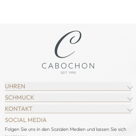
UHREN
SCHMUCK
BREITLING
KONTAKT
CHOPARD
JUWELIER CABOCHON
SOCIAL MEDIA
IWC SCHAFFHAUSEN
CHOPARD
Adresse:
Folgen Sie uns in den Sozialen Medien und lassen Sie sich
Juwelier Cabochon
JACOB & CO.
DEMEGLIO