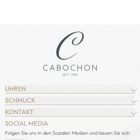
UHREN
SCHMUCK
BREITLING
KONTAKT
CHOPARD
JUWELIER CABOCHON
SOCIAL MEDIA
IWC SCHAFFHAUSEN
CHOPARD
Adresse:
Folgen Sie uns in den Sozialen Medien und lassen Sie sich
Juwelier Cabochon
JACOB & CO.
DEMEGLIO