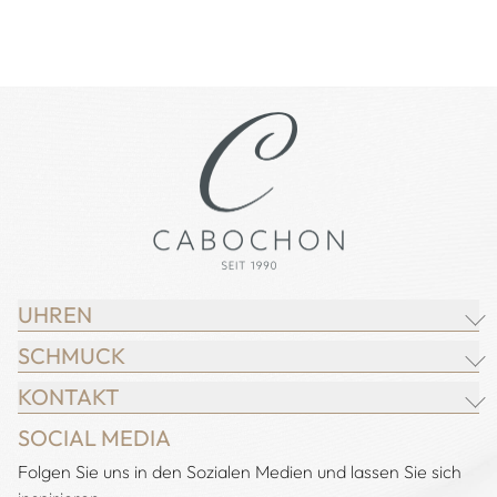
UHREN
SCHMUCK
BREITLING
KONTAKT
CHOPARD
JUWELIER CABOCHON
SOCIAL MEDIA
IWC SCHAFFHAUSEN
CHOPARD
Adresse:
Folgen Sie uns in den Sozialen Medien und lassen Sie sich
Juwelier Cabochon
JACOB & CO.
DEMEGLIO