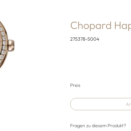
Chopard Hap
275378-5004
Preisinformati
Preis
An
Fragen zu diesem Produkt?