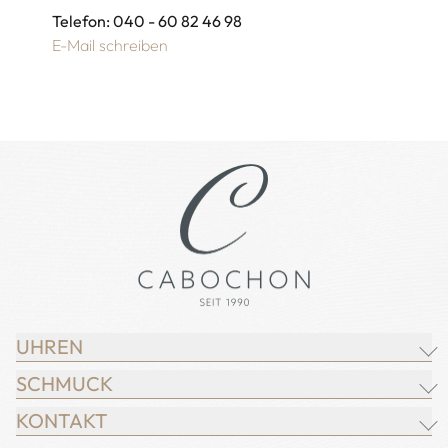
Telefon: 040 - 60 82 46 98
E-Mail schreiben
UHREN
SCHMUCK
BREITLING
KONTAKT
CHOPARD
JUWELIER CABOCHON