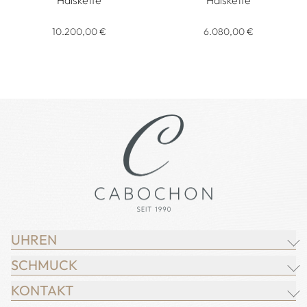
Chopard Happy Diamonds Icons Joaillerie Anhänger mit Halsk
Chopard Happy Diamonds Schil
10.200,00 €
6.080,00 €
UHREN
SCHMUCK
BREITLING
KONTAKT
CHOPARD
JUWELIER CABOCHON