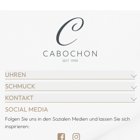
UHREN
SCHMUCK
BREITLING
KONTAKT
CHOPARD
JUWELIER CABOCHON
SOCIAL MEDIA
IWC SCHAFFHAUSEN
CHOPARD
Adresse:
Folgen Sie uns in den Sozialen Medien und lassen Sie sich
Juwelier Cabochon
JACOB & CO.
DEMEGLIO
inspirieren:
Alstertal EKZ, Heegbarg 31
LONGINES
FOPE
22391 Hamburg
NOMOS GLASHÜTTE