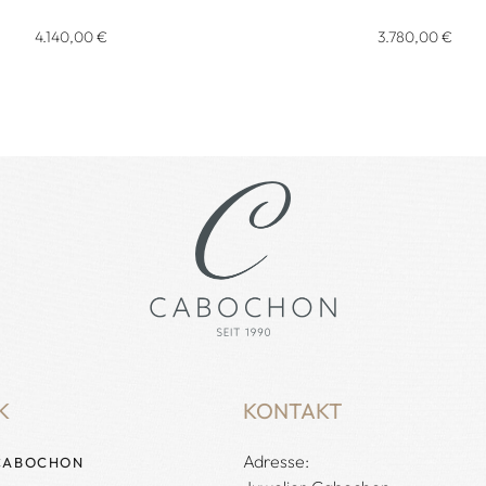
e, Ref: 79A018-0001, Preis: 3.780,00 €, Verfügbar
appy Diamonds Icons Anhänger mit Halskette, Ref: 79A115-1001
Chopard Happy Diamonds Ico
4.140,00 €
3.780,00 €
K
KONTAKT
Adresse:
CABOCHON