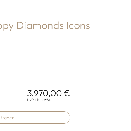
py Diamonds Icons
3.970,00 €
onen
UVP inkl. MwSt.
fragen