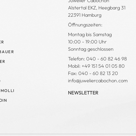
Juwelier Cabochon
Alstertal EKZ, Heegbarg 31
22391 Hamburg
Öffnungszeiten:
Montag bis Samstag
10:00 - 19:00 Uhr
ER
Sonntag geschlossen
 BAUER
Telefon: 040 - 60 82 46 98
ER
Mobil: +49 151 54 01 05 80
Fax: 040 - 60 82 13 20
info@juweliercabochon.com
O
MOLLI
NEWSLETTER
OIN