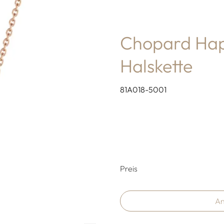
Chopard Hap
Halskette
81A018-5001
Preisinformati
Preis
An