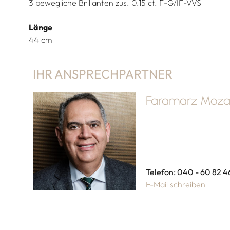
3 bewegliche Brillanten zus. 0.15 ct. F-G/IF-VVS
Länge
44 cm
IHR ANSPRECHPARTNER
Faramarz Mozaf
Telefon: 040 - 60 82 4
E-Mail schreiben