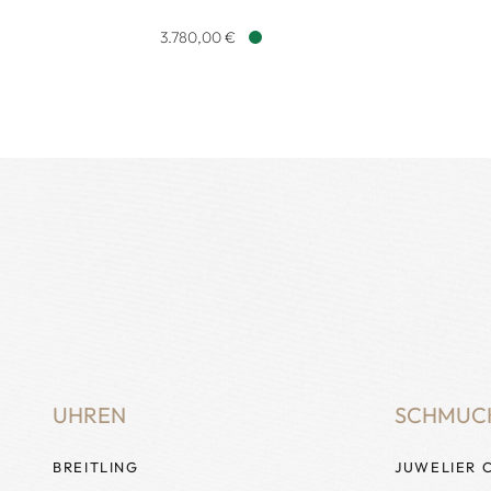
Chopard Happy Diamonds Icons Anhänger mit Halskett
Chopard H
3.780,00 €
Verfügbar
UHREN
SCHMUC
BREITLING
JUWELIER 