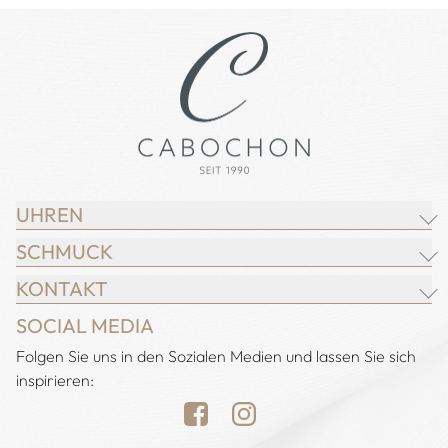
UHREN
SCHMUCK
BREITLING
KONTAKT
CHOPARD
JUWELIER CABOCHON
SOCIAL MEDIA
IWC SCHAFFHAUSEN
CHOPARD
Adresse:
Folgen Sie uns in den Sozialen Medien und lassen Sie sich
Juwelier Cabochon
JACOB & CO.
DEMEGLIO
inspirieren:
Alstertal EKZ, Heegbarg 31
LONGINES
FOPE
22391 Hamburg
NOMOS GLASHÜTTE
H. KRIEGER
Öffnungszeiten: