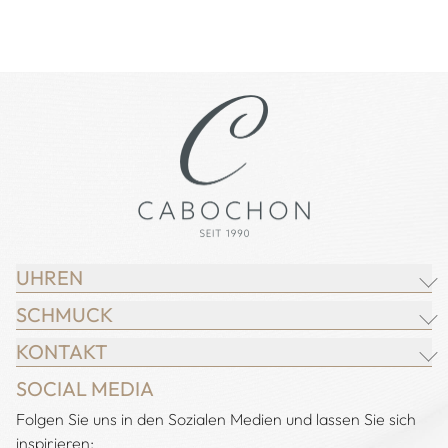
UHREN
SCHMUCK
BREITLING
KONTAKT
CHOPARD
JUWELIER CABOCHON
SOCIAL MEDIA
IWC SCHAFFHAUSEN
CHOPARD
Adresse:
Folgen Sie uns in den Sozialen Medien und lassen Sie sich
Juwelier Cabochon
JACOB & CO.
DEMEGLIO
inspirieren:
Alstertal EKZ, Heegbarg 31