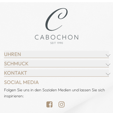
UHREN
SCHMUCK
BREITLING
KONTAKT
CHOPARD
JUWELIER CABOCHON
SOCIAL MEDIA
IWC SCHAFFHAUSEN
CHOPARD
Adresse:
Folgen Sie uns in den Sozialen Medien und lassen Sie sich
Juwelier Cabochon
JACOB & CO.
DEMEGLIO
inspirieren:
Alstertal EKZ, Heegbarg 31
LONGINES
FOPE
22391 Hamburg
NOMOS GLASHÜTTE
H. KRIEGER
Öffnungszeiten: