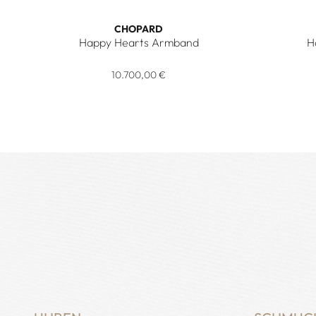
CHOPARD
Happy Hearts Armband
H
Chopard Happy Hearts Armband, Ref: 857482-5036, P
Chopard 
10.700,00 €