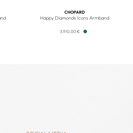
CHOPARD
and
Happy Diamonds Icons Armband
and, Ref: 857482-1009, Preis: 7.020,00 €
Chopard Happy Diamonds Icons Armband, Ref: 
3.910,00 €
Verfügbar