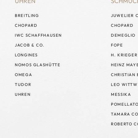
UHREN
SCHMUC
BREITLING
JUWELIER 
CHOPARD
CHOPARD
IWC SCHAFFHAUSEN
DEMEGLIO
JACOB & CO.
FOPE
LONGINES
H. KRIEGER
NOMOS GLASHÜTTE
HEINZ MAY
OMEGA
CHRISTIAN
TUDOR
LEO WITTW
UHREN
MESSIKA
POMELLAT
TAMARA CO
ROBERTO C