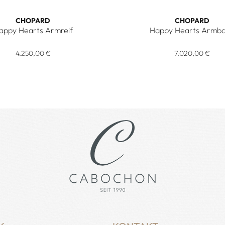
CHOPARD
CHOPARD
appy Hearts Armreif
Happy Hearts Armb
reis: 10.700,00 €
Happy Hearts Armreif, Ref: 857482-5300, Preis: 4.250,00 €
Chopard Happy Hearts Armb
4.250,00 €
7.020,00 €