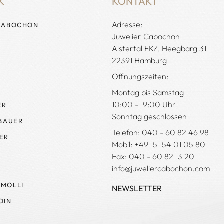
K
KONTAKT
Adresse:
CABOCHON
Juwelier Cabochon
Alstertal EKZ, Heegbarg 31
22391 Hamburg
Öffnungszeiten:
Montag bis Samstag
10:00 - 19:00 Uhr
ER
Sonntag geschlossen
 BAUER
Telefon: 040 - 60 82 46 98
ER
Mobil: +49 151 54 01 05 80
Fax: 040 - 60 82 13 20
info@juweliercabochon.com
O
MOLLI
NEWSLETTER
OIN