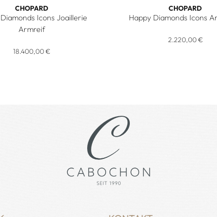
CHOPARD
CHOPARD
Diamonds Icons Joaillerie
Happy Diamonds Icons 
-5001, Preis: 3.520,00 €
Chopard Happy Diamonds Ic
Armreif
appy Diamonds Icons Joaillerie Armreif, Ref: 85A615-5000, Pr
2.220,00 €
18.400,00 €