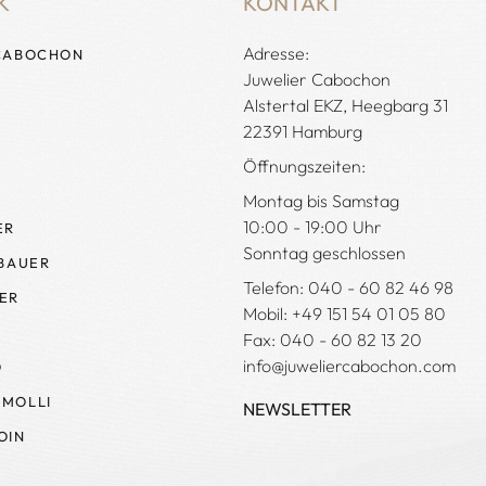
K
KONTAKT
Adresse:
CABOCHON
Juwelier Cabochon
Alstertal EKZ, Heegbarg 31
22391 Hamburg
Öffnungszeiten:
Montag bis Samstag
10:00 - 19:00 Uhr
ER
Sonntag geschlossen
 BAUER
Telefon: 040 - 60 82 46 98
ER
Mobil: +49 151 54 01 05 80
Fax: 040 - 60 82 13 20
info@juweliercabochon.com
O
MOLLI
NEWSLETTER
OIN