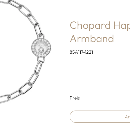
Chopard Hap
Armband
85A117-1221
Preisinformati
Preis
An