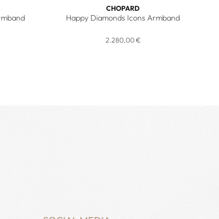
CHOPARD
Armband
Happy Diamonds Icons Armband
ons Armband, Ref: 85A017-5001, Preis: 2.220,00 €
Chopard Happy Diamonds Icons Armband , Ref
eis: 18.400,00 €
2.280,00 €