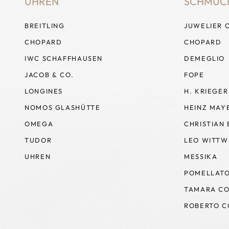
UHREN
SCHMUC
BREITLING
JUWELIER 
CHOPARD
CHOPARD
IWC SCHAFFHAUSEN
DEMEGLIO
JACOB & CO.
FOPE
LONGINES
H. KRIEGER
NOMOS GLASHÜTTE
HEINZ MAY
OMEGA
CHRISTIAN
TUDOR
LEO WITTW
UHREN
MESSIKA
POMELLAT
TAMARA CO
ROBERTO C