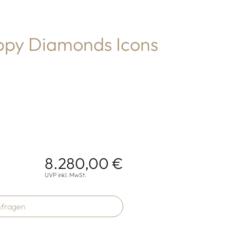
py Diamonds Icons
8.280,00 €
onen
UVP inkl. MwSt.
fragen