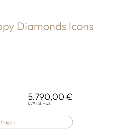
py Diamonds Icons
5.790,00 €
onen
UVP inkl. MwSt.
fragen