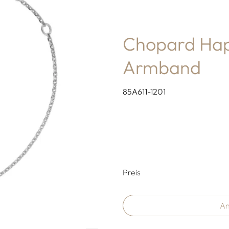
Chopard Hap
Armband
85A611-1201
Preisinformati
Preis
An