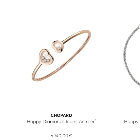
CHOPARD
Happy Diamonds Icons Armreif
Happy 
Chopard Happy Diamonds Icons Armreif, Ref: 85A614-
Chopard 
6.740,00 €