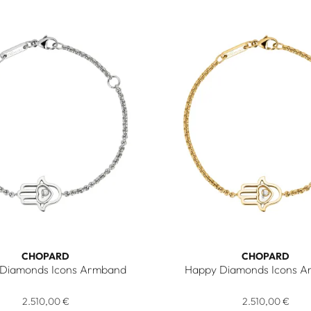
CHOPARD
CHOPARD
Diamonds Icons Armband
Happy Diamonds Icons 
5000, Preis: 6.740,00 €
Happy Diamonds Icons Armband , Ref: 857864-1001, Preis: 2.5
Chopard Happy Diamonds Ic
2.510,00 €
2.510,00 €