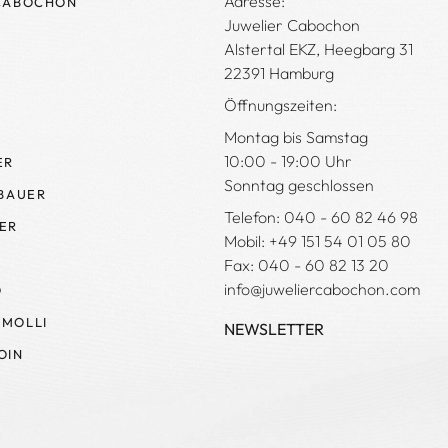
Adresse:
CABOCHON
Juwelier Cabochon
Alstertal EKZ, Heegbarg 31
22391 Hamburg
Öffnungszeiten:
Montag bis Samstag
10:00 - 19:00 Uhr
ER
Sonntag geschlossen
 BAUER
Telefon: 040 - 60 82 46 98
ER
Mobil: +49 151 54 01 05 80
Fax: 040 - 60 82 13 20
info@juweliercabochon.com
O
MOLLI
NEWSLETTER
OIN