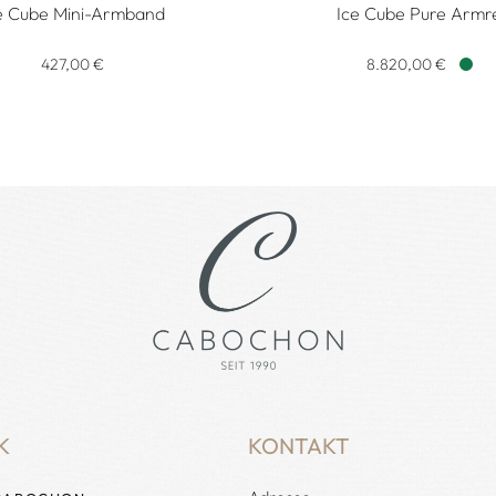
e Cube Mini-Armband
Ice Cube Pure Armre
eis: 16.700,00 €
Ice Cube Mini-Armband, Ref: 95016-0392, Preis: 427,00 €
Chopard Ice Cube Pure Armr
427,00 €
8.820,00 €
Verf
K
KONTAKT