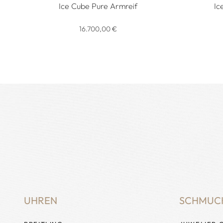
Ice Cube Pure Armreif
Ic
Chopard Ice Cube Pure Armreif, Ref: 858350-1007, Pr
Chopard 
16.700,00 €
UHREN
SCHMUC