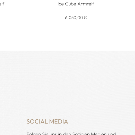
if
Ice Cube Armreif
eif, Ref: 858350-1001, Preis: 8.820,00 €, Verfügbar
Chopard Ice Cube Armreif, Ref: 857702-0006,
6.050,00 €
ügbar
SOCIAL MEDIA
Folgen Sie uns in den Sozialen Medien und