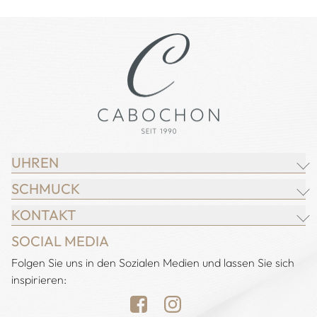
UHREN
SCHMUCK
BREITLING
KONTAKT
CHOPARD
JUWELIER CABOCHON
SOCIAL MEDIA
IWC SCHAFFHAUSEN
CHOPARD
Adresse:
Folgen Sie uns in den Sozialen Medien und lassen Sie sich
Juwelier Cabochon
JACOB & CO.
DEMEGLIO
inspirieren:
Alstertal EKZ, Heegbarg 31
LONGINES
FOPE
22391 Hamburg
NOMOS GLASHÜTTE
H. KRIEGER