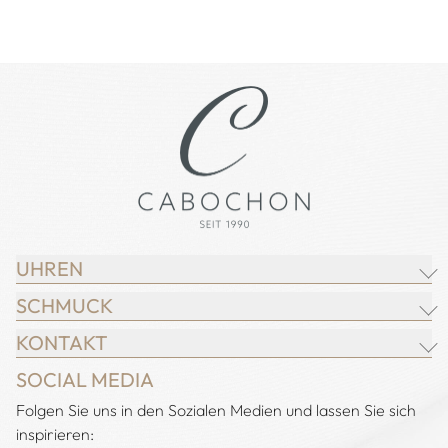
UHREN
SCHMUCK
BREITLING
KONTAKT
CHOPARD
JUWELIER CABOCHON
SOCIAL MEDIA
IWC SCHAFFHAUSEN
CHOPARD
Adresse:
Folgen Sie uns in den Sozialen Medien und lassen Sie sich
Juwelier Cabochon
JACOB & CO.
DEMEGLIO
inspirieren:
Alstertal EKZ, Heegbarg 31
LONGINES