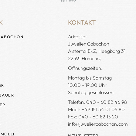
K
KONTAKT
Adresse:
CABOCHON
Juwelier Cabochon
Alstertal EKZ, Heegbarg 31
22391 Hamburg
Öffnungszeiten:
Montag bis Samstag
10:00 - 19:00 Uhr
ER
Sonntag geschlossen
 BAUER
Telefon: 040 - 60 82 46 98
ER
Mobil: +49 151 54 01 05 80
Fax: 040 - 60 82 13 20
info@juweliercabochon.com
O
MOLLI