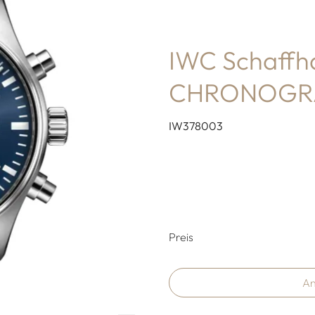
IWC Schaffh
CHRONOGR
IW378003
Preisinformati
Preis
An