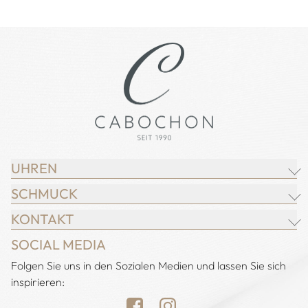
UHREN
SCHMUCK
BREITLING
KONTAKT
CHOPARD
JUWELIER CABOCHON
SOCIAL MEDIA
IWC SCHAFFHAUSEN
CHOPARD
Adresse:
Folgen Sie uns in den Sozialen Medien und lassen Sie sich
Juwelier Cabochon
JACOB & CO.
DEMEGLIO
inspirieren:
Alstertal EKZ, Heegbarg 31
LONGINES
FOPE
22391 Hamburg