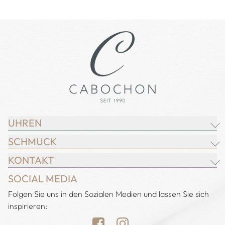
UHREN
SCHMUCK
BREITLING
KONTAKT
CHOPARD
JUWELIER CABOCHON
SOCIAL MEDIA
IWC SCHAFFHAUSEN
CHOPARD
Adresse:
Folgen Sie uns in den Sozialen Medien und lassen Sie sich
Juwelier Cabochon
JACOB & CO.
DEMEGLIO
inspirieren:
Alstertal EKZ, Heegbarg 31
LONGINES
FOPE
22391 Hamburg