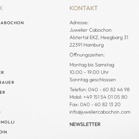
K
KONTAKT
Adresse:
CABOCHON
Juwelier Cabochon
Alstertal EKZ, Heegbarg 31
22391 Hamburg
Öffnungszeiten:
Montag bis Samstag
10:00 - 19:00 Uhr
ER
Sonntag geschlossen
 BAUER
Telefon: 040 - 60 82 46 98
ER
Mobil: +49 151 54 01 05 80
Fax: 040 - 60 82 13 20
info@juweliercabochon.com
O
MOLLI
NEWSLETTER
OIN