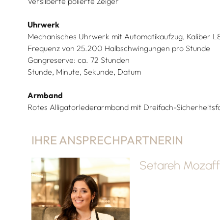
Versilberte polierte Zeiger
Uhrwerk
Mechanisches Uhrwerk mit Automatikaufzug, Kaliber L
Frequenz von 25.200 Halbschwingungen pro Stunde
Gangreserve: ca. 72 Stunden
Stunde, Minute, Sekunde, Datum
Armband
Rotes Alligatorlederarmband mit Dreifach-Sicherheitsf
IHRE ANSPRECHPARTNERIN
Setareh Mozaff