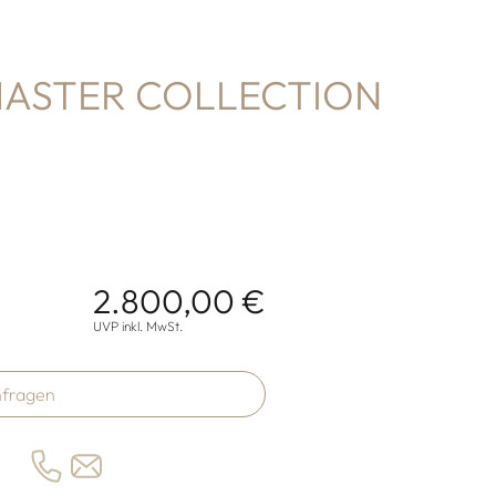
MASTER COLLECTION
2.800,00 €
onen
UVP inkl. MwSt.
fragen