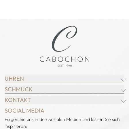
UHREN
SCHMUCK
BREITLING
KONTAKT
CHOPARD
JUWELIER CABOCHON
SOCIAL MEDIA
IWC SCHAFFHAUSEN
CHOPARD
Adresse:
Folgen Sie uns in den Sozialen Medien und lassen Sie sich
Juwelier Cabochon
JACOB & CO.
DEMEGLIO
inspirieren:
Alstertal EKZ, Heegbarg 31