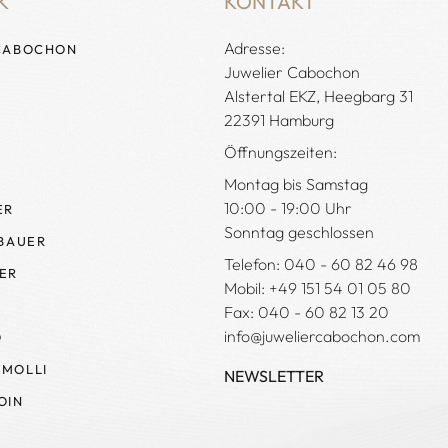
K
KONTAKT
Adresse:
CABOCHON
Juwelier Cabochon
Alstertal EKZ, Heegbarg 31
22391 Hamburg
Öffnungszeiten:
Montag bis Samstag
10:00 - 19:00 Uhr
ER
Sonntag geschlossen
 BAUER
Telefon: 040 - 60 82 46 98
ER
Mobil: +49 151 54 01 05 80
Fax: 040 - 60 82 13 20
info@juweliercabochon.com
O
MOLLI
NEWSLETTER
OIN