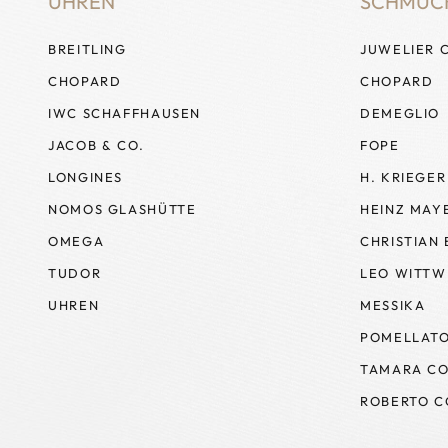
UHREN
SCHMUC
BREITLING
JUWELIER 
CHOPARD
CHOPARD
IWC SCHAFFHAUSEN
DEMEGLIO
JACOB & CO.
FOPE
LONGINES
H. KRIEGER
NOMOS GLASHÜTTE
HEINZ MAY
OMEGA
CHRISTIAN
TUDOR
LEO WITTW
UHREN
MESSIKA
POMELLAT
TAMARA CO
ROBERTO C