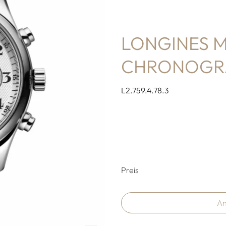
LONGINES 
CHRONOGR
L2.759.4.78.3
Preisinformati
Preis
An