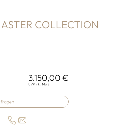
MASTER COLLECTION
3.150,00 €
onen
UVP inkl. MwSt.
fragen