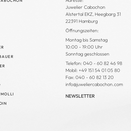
Adresse:
CABOCHON
Juwelier Cabochon
Alstertal EKZ, Heegbarg 31
22391 Hamburg
Öffnungszeiten:
Montag bis Samstag
10:00 - 19:00 Uhr
ER
Sonntag geschlossen
 BAUER
Telefon: 040 - 60 82 46 98
ER
Mobil: +49 151 54 01 05 80
Fax: 040 - 60 82 13 20
info@juweliercabochon.com
O
MOLLI
NEWSLETTER
OIN