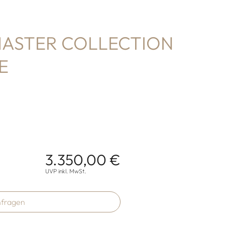
MASTER COLLECTION
E
3.350,00 €
onen
UVP inkl. MwSt.
fragen