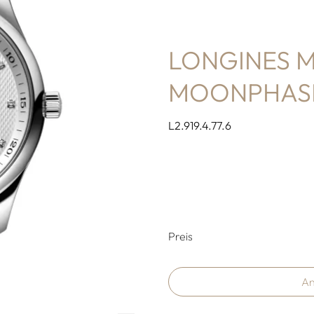
LONGINES 
MOONPHAS
L2.919.4.77.6
Preisinformati
Preis
An