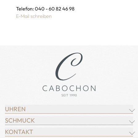
Telefon: 040 - 60 82 46 98
E-Mail schreiben
UHREN
SCHMUCK
BREITLING
KONTAKT
CHOPARD
JUWELIER CABOCHON