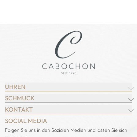
UHREN
SCHMUCK
BREITLING
KONTAKT
CHOPARD
JUWELIER CABOCHON
SOCIAL MEDIA
IWC SCHAFFHAUSEN
CHOPARD
Adresse:
Folgen Sie uns in den Sozialen Medien und lassen Sie sich
Juwelier Cabochon
JACOB & CO.
DEMEGLIO