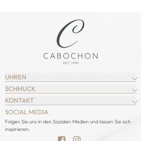
UHREN
SCHMUCK
BREITLING
KONTAKT
CHOPARD
JUWELIER CABOCHON
SOCIAL MEDIA
IWC SCHAFFHAUSEN
CHOPARD
Adresse:
Folgen Sie uns in den Sozialen Medien und lassen Sie sich
Juwelier Cabochon
JACOB & CO.
DEMEGLIO
inspirieren:
Alstertal EKZ, Heegbarg 31
LONGINES
FOPE
22391 Hamburg