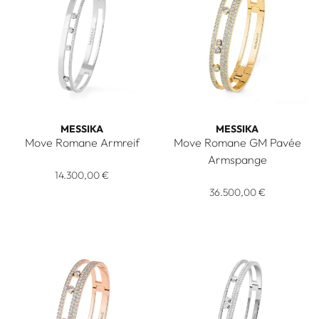
MESSIKA
MESSIKA
Move Romane Armreif
Move Romane GM Pavée
Messika Move Romane Armreif, Ref: 06514-WG, Preis: 14.3
Armspange
14.300,00 €
Messika Move Romane GM Pav
36.500,00 €