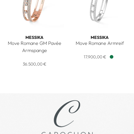
MESSIKA
MESSIKA
Move Romane GM Pavée
Move Romane Armreif
Messika Move Romane Armreif,
Armspange
Messika Move Romane GM Pavée Armspange, Ref: 06733-PG
17.900,00 €
Verfügbar
36.500,00 €