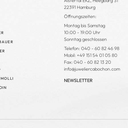
Alstertal EKZ, Heegbarg 31
22391 Hamburg
Öffnungszeiten:
Montag bis Samstag
10:00 - 19:00 Uhr
ER
Sonntag geschlossen
 BAUER
Telefon: 040 - 60 82 46 98
ER
Mobil: +49 151 54 01 05 80
Fax: 040 - 60 82 13 20
info@juweliercabochon.com
O
MOLLI
NEWSLETTER
OIN