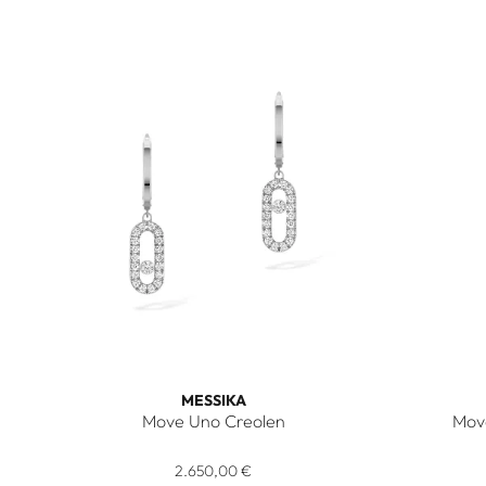
MESSIKA
Move Uno Creolen
Mov
Messika Move Uno Creolen, Ref: 12037-WG, Preis: 2.
Messika 
2.650,00 €