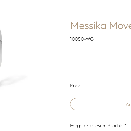
Messika Mov
10050-WG
Preisinformati
Preis
An
Fragen zu diesem Produkt?