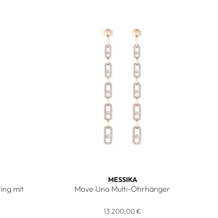
MESSIKA
ing mit
Move Uno Multi-Ohrhänger
Verfügbar
Messika Move Uno Multi-Ohrhänger, Ref: 12011
Ohrring mit Kette, Ref: 13423-YG, Preis: 1.760,00 €
13.200,00 €