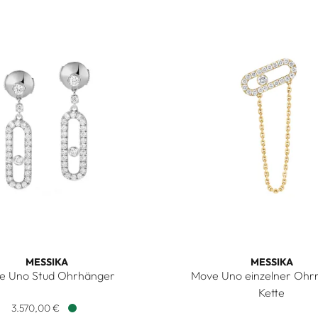
MESSIKA
MESSIKA
e Uno Stud Ohrhänger
Move Uno einzelner Ohrr
650,00 €
Move Uno Stud Ohrhänger, Ref: 05631-WG, Preis: 3.570,00 €, 
Kette
3.570,00 €
Messika Move Uno einzelner 