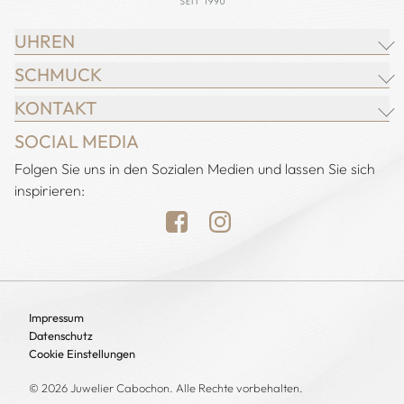
UHREN
SCHMUCK
BREITLING
KONTAKT
CHOPARD
JUWELIER CABOCHON
SOCIAL MEDIA
IWC SCHAFFHAUSEN
CHOPARD
Adresse:
Folgen Sie uns in den Sozialen Medien und lassen Sie sich
Juwelier Cabochon
JACOB & CO.
DEMEGLIO
inspirieren:
Alstertal EKZ, Heegbarg 31
LONGINES
FOPE
22391 Hamburg
NOMOS GLASHÜTTE
H. KRIEGER
Öffnungszeiten:
OMEGA
HEINZ MAYER
Montag bis Samstag
TUDOR
CHRISTIAN BAUER
10:00 - 19:00 Uhr
Sonntag geschlossen
UHREN
Impressum
LEO WITTWER
Datenschutz
Telefon: 040 - 60 82 46 98
MESSIKA
Cookie Einstellungen
Mobil: +49 151 54 01 05 80
POMELLATO
Fax: 040 - 60 82 13 20
© 2026 Juwelier Cabochon. Alle Rechte vorbehalten.