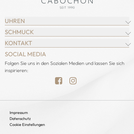
UHREN
SCHMUCK
BREITLING
KONTAKT
CHOPARD
JUWELIER CABOCHON
SOCIAL MEDIA
IWC SCHAFFHAUSEN
CHOPARD
Adresse:
Folgen Sie uns in den Sozialen Medien und lassen Sie sich
Juwelier Cabochon
JACOB & CO.
DEMEGLIO
inspirieren:
Alstertal EKZ, Heegbarg 31
LONGINES
FOPE
22391 Hamburg
NOMOS GLASHÜTTE
H. KRIEGER
Öffnungszeiten:
OMEGA
HEINZ MAYER
Montag bis Samstag
TUDOR
CHRISTIAN BAUER
10:00 - 19:00 Uhr
Sonntag geschlossen
UHREN
Impressum
LEO WITTWER
Datenschutz
Telefon: 040 - 60 82 46 98
MESSIKA
Cookie Einstellungen
Mobil: +49 151 54 01 05 80
POMELLATO