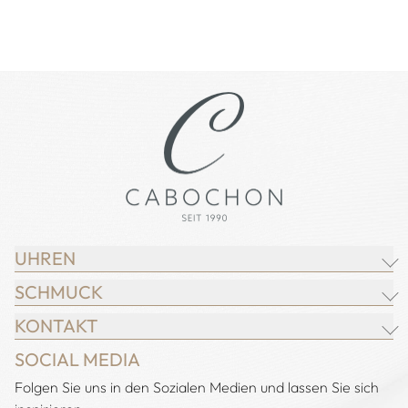
UHREN
SCHMUCK
BREITLING
KONTAKT
CHOPARD
JUWELIER CABOCHON
SOCIAL MEDIA
IWC SCHAFFHAUSEN
CHOPARD
Adresse:
Folgen Sie uns in den Sozialen Medien und lassen Sie sich
Juwelier Cabochon
JACOB & CO.
DEMEGLIO