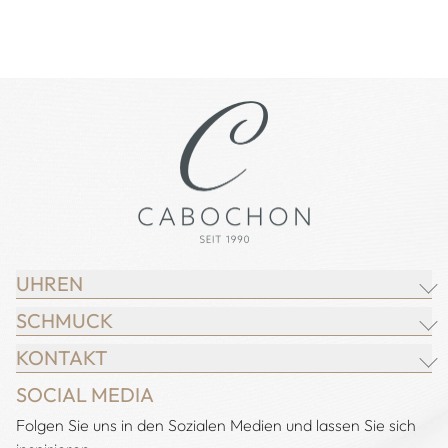
UHREN
SCHMUCK
BREITLING
KONTAKT
CHOPARD
JUWELIER CABOCHON
SOCIAL MEDIA
IWC SCHAFFHAUSEN
CHOPARD
Adresse:
Folgen Sie uns in den Sozialen Medien und lassen Sie sich
Juwelier Cabochon
JACOB & CO.
DEMEGLIO