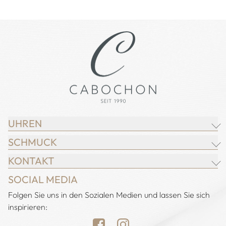
UHREN
SCHMUCK
BREITLING
KONTAKT
CHOPARD
JUWELIER CABOCHON
SOCIAL MEDIA
IWC SCHAFFHAUSEN
CHOPARD
Adresse:
Folgen Sie uns in den Sozialen Medien und lassen Sie sich
Juwelier Cabochon
JACOB & CO.
DEMEGLIO
inspirieren:
Alstertal EKZ, Heegbarg 31
LONGINES
FOPE
22391 Hamburg