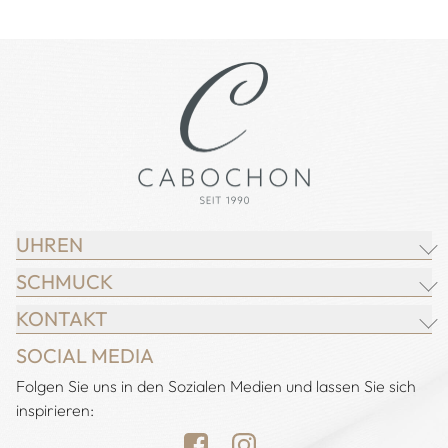
UHREN
SCHMUCK
BREITLING
KONTAKT
CHOPARD
JUWELIER CABOCHON
SOCIAL MEDIA
IWC SCHAFFHAUSEN
CHOPARD
Adresse:
Folgen Sie uns in den Sozialen Medien und lassen Sie sich
Juwelier Cabochon
JACOB & CO.
DEMEGLIO
inspirieren:
Alstertal EKZ, Heegbarg 31
LONGINES
FOPE
22391 Hamburg