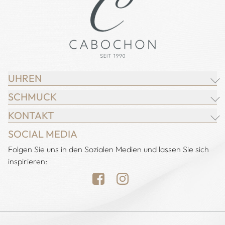
UHREN
SCHMUCK
BREITLING
KONTAKT
CHOPARD
JUWELIER CABOCHON
SOCIAL MEDIA
IWC SCHAFFHAUSEN
CHOPARD
Adresse:
Folgen Sie uns in den Sozialen Medien und lassen Sie sich
Juwelier Cabochon
JACOB & CO.
DEMEGLIO
inspirieren:
Alstertal EKZ, Heegbarg 31
LONGINES
FOPE
22391 Hamburg
NOMOS GLASHÜTTE
H. KRIEGER
Öffnungszeiten:
OMEGA
HEINZ MAYER
Montag bis Samstag
TUDOR
CHRISTIAN BAUER
10:00 - 19:00 Uhr