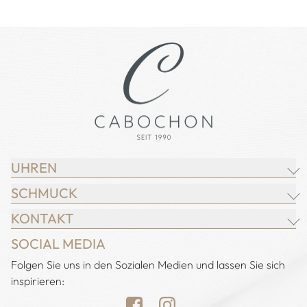
UHREN
SCHMUCK
BREITLING
KONTAKT
CHOPARD
JUWELIER CABOCHON
SOCIAL MEDIA
IWC SCHAFFHAUSEN
CHOPARD
Adresse:
Folgen Sie uns in den Sozialen Medien und lassen Sie sich
Juwelier Cabochon
JACOB & CO.
DEMEGLIO
inspirieren:
Alstertal EKZ, Heegbarg 31
LONGINES
FOPE
22391 Hamburg