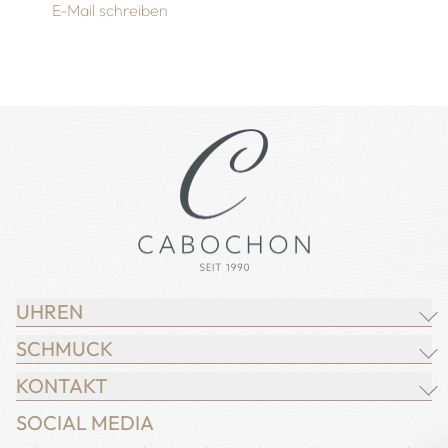
E-Mail schreiben
UHREN
SCHMUCK
BREITLING
KONTAKT
CHOPARD
JUWELIER CABOCHON
SOCIAL MEDIA
IWC SCHAFFHAUSEN
CHOPARD
Adresse: