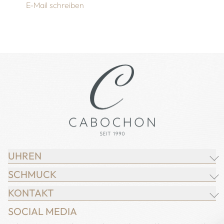
E-Mail schreiben
UHREN
SCHMUCK
BREITLING
KONTAKT
CHOPARD
JUWELIER CABOCHON
SOCIAL MEDIA
IWC SCHAFFHAUSEN
CHOPARD
Adresse: