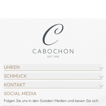
UHREN
SCHMUCK
BREITLING
KONTAKT
CHOPARD
JUWELIER CABOCHON
SOCIAL MEDIA
IWC SCHAFFHAUSEN
CHOPARD
Adresse:
Folgen Sie uns in den Sozialen Medien und lassen Sie sich
Juwelier Cabochon
JACOB & CO.
DEMEGLIO