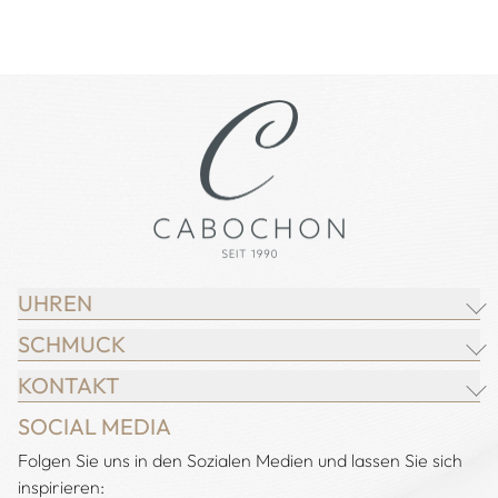
UHREN
SCHMUCK
BREITLING
KONTAKT
CHOPARD
JUWELIER CABOCHON
SOCIAL MEDIA
IWC SCHAFFHAUSEN
CHOPARD
Adresse:
Folgen Sie uns in den Sozialen Medien und lassen Sie sich
Juwelier Cabochon
JACOB & CO.
DEMEGLIO
inspirieren:
Alstertal EKZ, Heegbarg 31